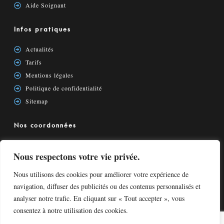
Aide Soignant
Infos pratiques
Actualités
Tarifs
Mentions légales
Politique de confidentialité
Sitemap
Nos coordonnées
2 rue Louis Pergaud
Nous respectons votre vie privée.
94700 Maisons-Alfort
01 53 88 12 60
Nous utilisons des cookies pour améliorer votre expérience de
Nous écrire
navigation, diffuser des publicités ou des contenus personnalisés et
analyser notre trafic. En cliquant sur « Tout accepter », vous
consentez à notre utilisation des cookies.
Site réalisé par
AZApp