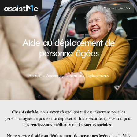
Nous contacter
Aide au déplacement de
personne âgées
Accueil
»
Accompagnement aux déplacements
AssistMe
Chez
, nous savons à quel point il est important pour les
personnes âgées de pouvoir se déplacer en toute sécurité, que ce soit pour
rendez-vous médicaux
sorties sociales
des
ou des
.
aide au déplacement de personnes âgées
Val-
Notre service d’
dans le